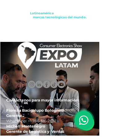
Conectando a
Latinoamérica
con los principales
distribuidores y
marcas tecnológicas del mundo.
ExpoLatam Panamá2027,
Reconéctate, Inspírate,
Descubre
lo que viene.
Contáctenos para mayor información:
Fiorella Bacigalupo Bolognesi
Gerente
WhatsApp:
+1 786-616-2881
Michell Montenegro
Gerente de Logistica y Ventas
WhatsApp:
+51 922-093-536