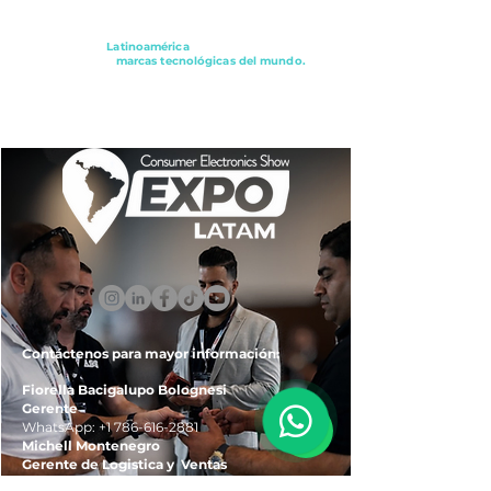
Conectando a
Latinoamérica
con los principales
distribuidores y
marcas tecnológicas del mundo.
ExpoLatam Panamá2027,
Reconéctate, Inspírate,
Descubre
lo que viene.
Contáctenos para mayor información:
Fiorella Bacigalupo Bolognesi
Gerente
WhatsApp:
+1 786-616-2881
Michell Montenegro
Gerente de Logistica y Ventas
WhatsApp:
+51 922-093-536