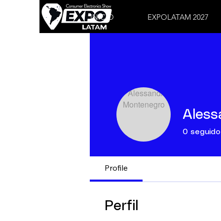
INICIO
EXPOLATAM 2027
Aless
0
seguido
Profile
Perfil