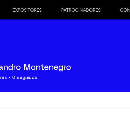
EXPOSITORES
PATROCINADORES
CON
andro Montenegro
res
0
seguidos