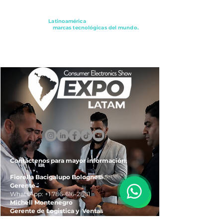
Conectando a
Latinoamérica
con los principales
distribuidores y
marcas tecnológicas del mundo.
ExpoLatam Panamá2027,
Reconéctate, Inspírate,
Descubre
lo que viene.
Contáctenos para mayor información:
Fiorella Bacigalupo Bolognesi
Gerente
WhatsApp:
+1 786-616-2881
Michell Montenegro
Gerente de Logistica y Ventas
WhatsApp:
+51 922-093-536