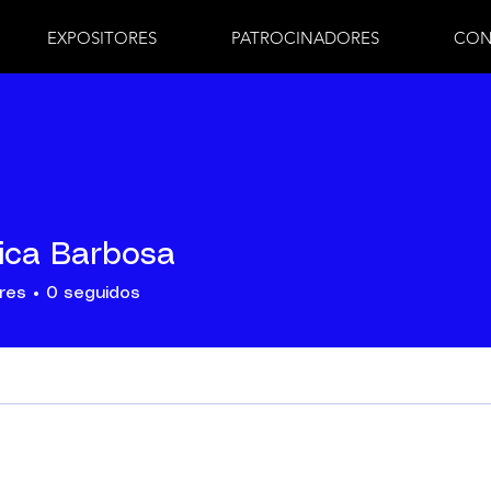
EXPOSITORES
PATROCINADORES
CON
ica Barbosa
res
0
seguidos