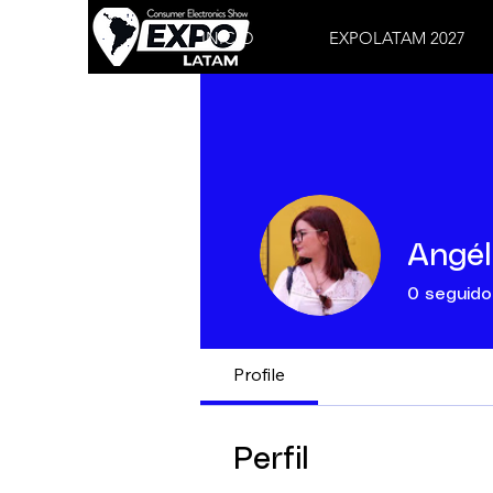
INICIO
EXPOLATAM 2027
Angél
0
seguido
Profile
Perfil