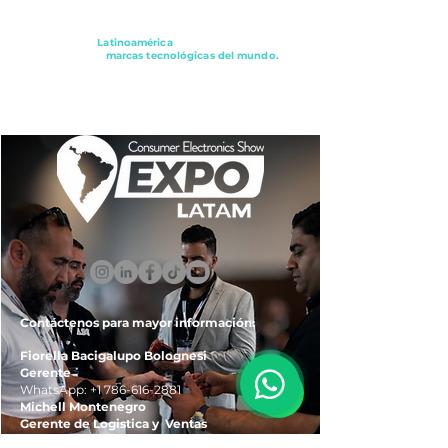
Conectando a
Latinoamérica
con los principales
distribuidores y
marcas tecnológicas del mundo.
ExpoLatam Panamá2027,
Reconéctate, Inspírate,
Descubre
lo que viene.
Contáctenos para mayor información:
Fiorella Bacigalupo Bolognesi
Gerente
WhatsApp:
+1 786-616-2881
Michell Montenegro
Gerente de Logistica y Ventas
WhatsApp:
+51 922-093-536