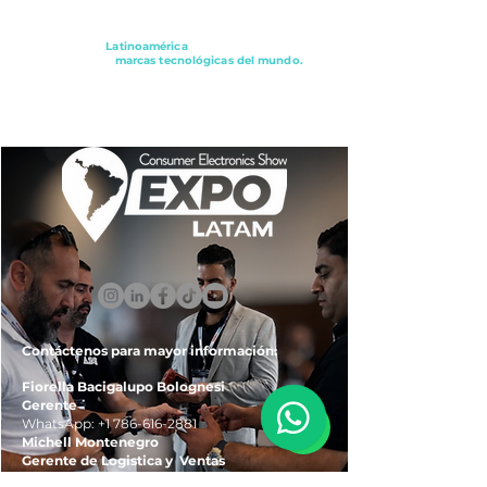
Conectando a
Latinoamérica
con los principales
distribuidores y
marcas tecnológicas del mundo.
ExpoLatam Panamá2027,
Reconéctate, Inspírate,
Descubre
lo que viene.
Contáctenos para mayor información:
Fiorella Bacigalupo Bolognesi
Gerente
WhatsApp:
+1 786-616-2881
Michell Montenegro
Gerente de Logistica y Ventas
WhatsApp:
+51 922-093-536