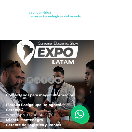
Conectando a
Latinoamérica
con los principales
distribuidores y
marcas tecnológicas del mundo.
ExpoLatam Panamá2027,
Reconéctate, Inspírate,
Descubre
lo que viene.
Contáctenos para mayor información:
Fiorella Bacigalupo Bolognesi
Gerente
WhatsApp:
+1 786-616-2881
Michell Montenegro
Gerente de Logistica y Ventas
WhatsApp:
+51 922-093-536