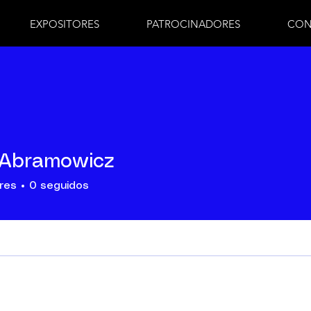
EXPOSITORES
PATROCINADORES
CON
 Abramowicz
res
0
seguidos