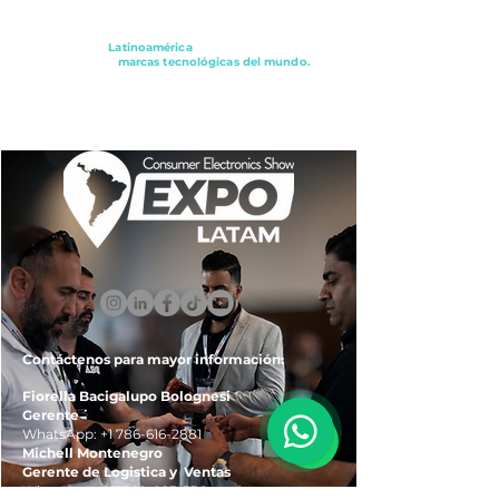
Conectando a
Latinoamérica
con los principales
distribuidores y
marcas tecnológicas del mundo.
ExpoLatam Panamá2027,
Reconéctate, Inspírate,
Descubre
lo que viene.
Contáctenos para mayor información:
Fiorella Bacigalupo Bolognesi
Gerente
WhatsApp:
+1 786-616-2881
Michell Montenegro
Gerente de Logistica y Ventas
WhatsApp:
+51 922-093-536