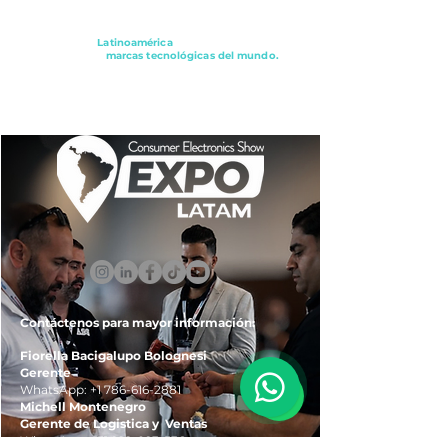
Conectando a
Latinoamérica
con los principales
distribuidores y
marcas tecnológicas del mundo.
ExpoLatam Panamá2027,
Reconéctate, Inspírate,
Descubre
lo que viene.
Contáctenos para mayor información:
Fiorella Bacigalupo Bolognesi
Gerente
WhatsApp:
+1 786-616-2881
Michell Montenegro
Gerente de Logistica y Ventas
WhatsApp:
+51 922-093-536