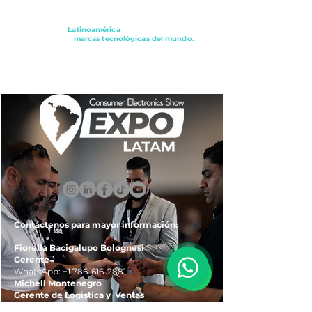
Conectando a
Latinoamérica
con los principales
distribuidores y
marcas tecnológicas del mundo.
ExpoLatam Panamá2027,
Reconéctate, Inspírate,
Descubre
lo que viene.
Contáctenos para mayor información:
Fiorella Bacigalupo Bolognesi
Gerente
WhatsApp:
+1 786-616-2881
Michell Montenegro
Gerente de Logistica y Ventas
WhatsApp:
+51 922-093-536