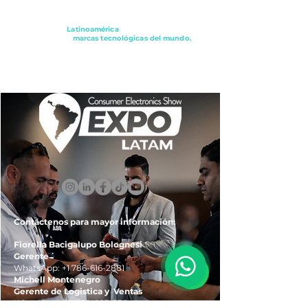
Conectando a
Latinoamérica
con los principales
distribuidores y
marcas tecnológicas del mundo.
ExpoLatam Panamá2027,
Reconéctate, Inspírate,
Descubre
lo que viene.
Contáctenos para mayor información:
Fiorella Bacigalupo Bolognesi
Gerente
WhatsApp:
+1 786-616-2881
Michell Montenegro
Gerente de Logistica y Ventas
WhatsApp:
+51 922-093-536