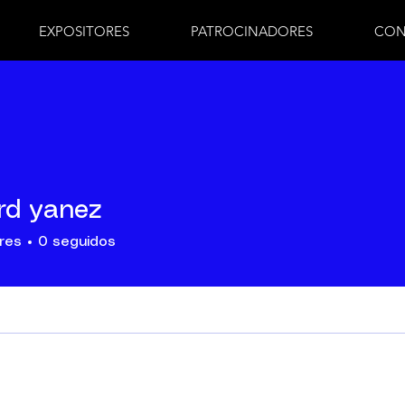
EXPOSITORES
PATROCINADORES
CON
rd yanez
res
0
seguidos