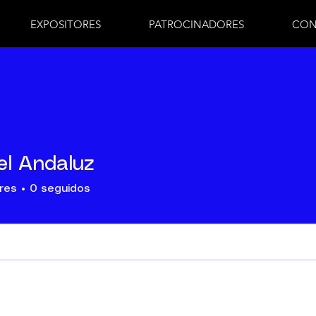
EXPOSITORES
PATROCINADORES
CON
el Andaluz
res
0
seguidos