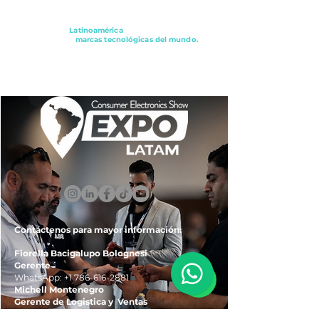
Conectando a
Latinoamérica
con los principales
distribuidores y
marcas tecnológicas del mundo.
ExpoLatam Panamá2027,
Reconéctate, Inspírate,
Descubre
lo que viene.
Contáctenos para mayor información:
Fiorella Bacigalupo Bolognesi
Gerente
WhatsApp:
+1 786-616-2881
Michell Montenegro
Gerente de Logistica y Ventas
WhatsApp:
+51 922-093-536