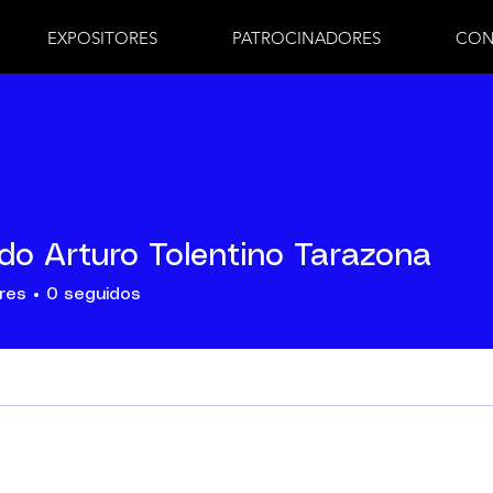
EXPOSITORES
PATROCINADORES
CON
do Arturo Tolentino Tarazona
res
0
seguidos