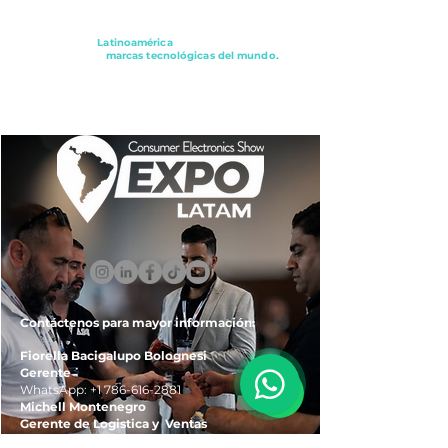
Conectando a
Latinoamérica
con los principales
distribuidores y
marcas tecnológicas del mundo.
ExpoLatam Panamá2027,
Reconéctate, Inspírate,
Descubre
lo que viene.
Contáctenos para mayor información:
Fiorella Bacigalupo Bolognesi
Gerente
WhatsApp:
+1 786-616-2881
Michell Montenegro
Gerente de Logistica y Ventas
WhatsApp:
+51 922-093-536