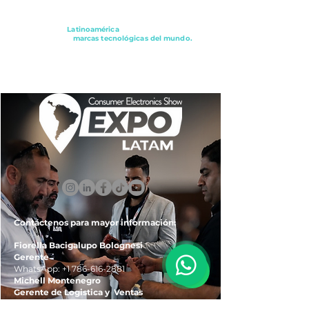
Conectando a
Latinoamérica
con los principales
distribuidores y
marcas tecnológicas del mundo.
ExpoLatam Panamá2027,
Reconéctate, Inspírate,
Descubre
lo que viene.
Contáctenos para mayor información:
Fiorella Bacigalupo Bolognesi
Gerente
WhatsApp:
+1 786-616-2881
Michell Montenegro
Gerente de Logistica y Ventas
WhatsApp:
+51 922-093-536