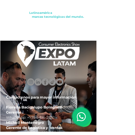
Conectando a
Latinoamérica
con los principales
distribuidores y
marcas tecnológicas del mundo.
ExpoLatam Panamá2027,
Reconéctate, Inspírate,
Descubre
lo que viene.
Contáctenos para mayor información:
Fiorella Bacigalupo Bolognesi
Gerente
WhatsApp:
+1 786-616-2881
Michell Montenegro
Gerente de Logistica y Ventas
WhatsApp:
+51 922-093-536