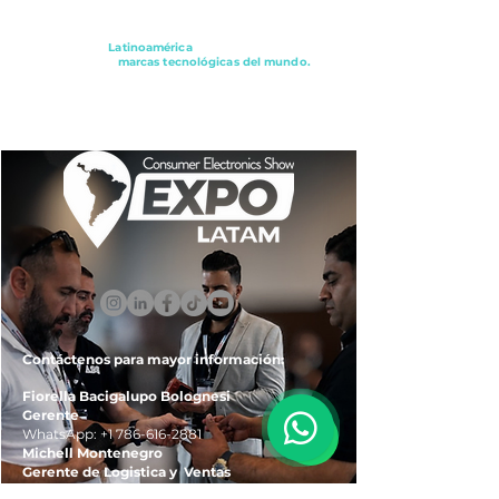
Conectando a
Latinoamérica
con los principales
distribuidores y
marcas tecnológicas del mundo.
ExpoLatam Panamá2027,
Reconéctate, Inspírate,
Descubre
lo que viene.
Contáctenos para mayor información:
Fiorella Bacigalupo Bolognesi
Gerente
WhatsApp:
+1 786-616-2881
Michell Montenegro
Gerente de Logistica y Ventas
WhatsApp:
+51 922-093-536