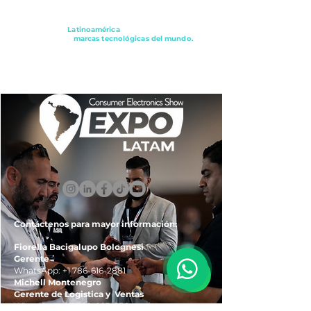
Conectando a
Latinoamérica
con los principales
distribuidores y
marcas tecnológicas del mundo.
ExpoLatam Panamá2027,
Reconéctate, Inspírate,
Descubre
lo que viene.
Contáctenos para mayor información:
Fiorella Bacigalupo Bolognesi
Gerente
WhatsApp:
+1 786-616-2881
Michell Montenegro
Gerente de Logistica y Ventas
WhatsApp:
+51 922-093-536