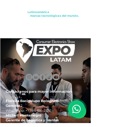
Conectando a
Latinoamérica
con los principales
distribuidores y
marcas tecnológicas del mundo.
ExpoLatam Panamá2027,
Reconéctate, Inspírate,
Descubre
lo que viene.
Contáctenos para mayor información:
Fiorella Bacigalupo Bolognesi
Gerente
WhatsApp:
+1 786-616-2881
Michell Montenegro
Gerente de Logistica y Ventas
WhatsApp:
+51 922-093-536