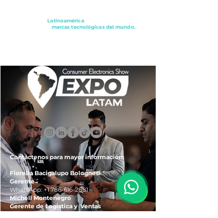
Conectando a
Latinoamérica
con los principales
distribuidores y
marcas tecnológicas del mundo.
ExpoLatam Panamá2027,
Reconéctate, Inspírate,
Descubre
lo que viene.
Contáctenos para mayor información:
Fiorella Bacigalupo Bolognesi
Gerente
WhatsApp:
+1 786-616-2881
Michell Montenegro
Gerente de Logistica y Ventas
WhatsApp:
+51 922-093-536