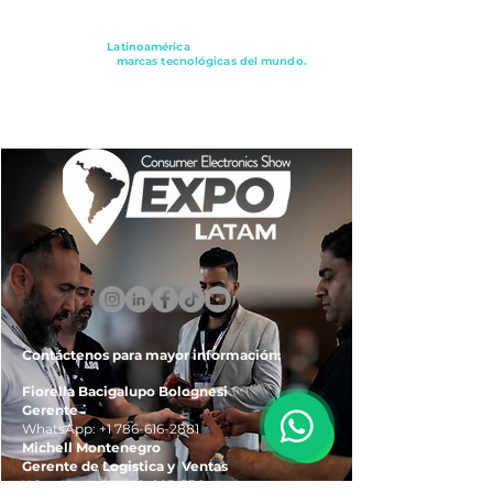
Conectando a
Latinoamérica
con los principales
distribuidores y
marcas tecnológicas del mundo.
ExpoLatam Panamá2027,
Reconéctate, Inspírate,
Descubre
lo que viene.
Contáctenos para mayor información:
Fiorella Bacigalupo Bolognesi
Gerente
WhatsApp:
+1 786-616-2881
Michell Montenegro
Gerente de Logistica y Ventas
WhatsApp:
+51 922-093-536