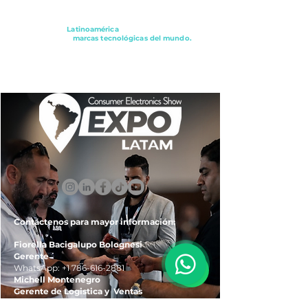
Conectando a
Latinoamérica
con los principales
distribuidores y
marcas tecnológicas del mundo.
ExpoLatam Panamá2027,
Reconéctate, Inspírate,
Descubre
lo que viene.
Contáctenos para mayor información:
Fiorella Bacigalupo Bolognesi
Gerente
WhatsApp:
+1 786-616-2881
Michell Montenegro
Gerente de Logistica y Ventas
WhatsApp:
+51 922-093-536