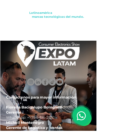
Conectando a
Latinoamérica
con los principales
distribuidores y
marcas tecnológicas del mundo.
ExpoLatam Panamá2027,
Reconéctate, Inspírate,
Descubre
lo que viene.
Contáctenos para mayor información:
Fiorella Bacigalupo Bolognesi
Gerente
WhatsApp:
+1 786-616-2881
Michell Montenegro
Gerente de Logistica y Ventas
WhatsApp:
+51 922-093-536