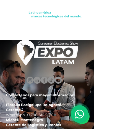
Conectando a
Latinoamérica
con los principales
distribuidores y
marcas tecnológicas del mundo.
ExpoLatam Panamá2027,
Reconéctate, Inspírate,
Descubre
lo que viene.
Contáctenos para mayor información:
Fiorella Bacigalupo Bolognesi
Gerente
WhatsApp:
+1 786-616-2881
Michell Montenegro
Gerente de Logistica y Ventas
WhatsApp:
+51 922-093-536