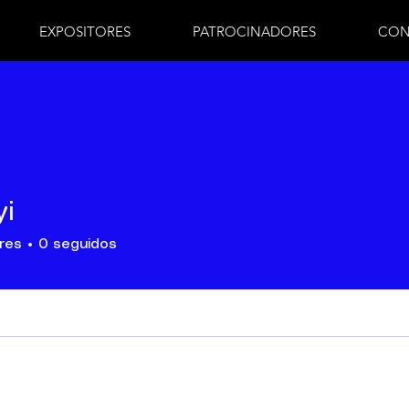
EXPOSITORES
PATROCINADORES
CON
yi
res
0
seguidos