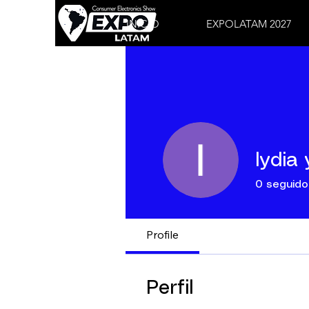
INICIO
EXPOLATAM 2027
lydia 
0
seguido
Profile
Perfil