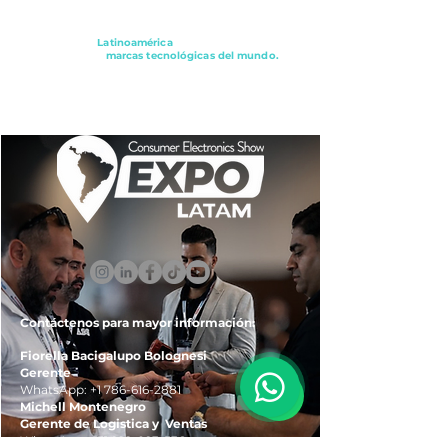
Conectando a
Latinoamérica
con los principales
distribuidores y
marcas tecnológicas del mundo.
ExpoLatam Panamá2027,
Reconéctate, Inspírate,
Descubre
lo que viene.
Contáctenos para mayor información:
Fiorella Bacigalupo Bolognesi
Gerente
WhatsApp:
+1 786-616-2881
Michell Montenegro
Gerente de Logistica y Ventas
WhatsApp:
+51 922-093-536