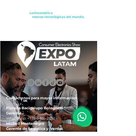
Conectando a
Latinoamérica
con los principales
distribuidores y
marcas tecnológicas del mundo.
ExpoLatam Panamá2027,
Reconéctate, Inspírate,
Descubre
lo que viene.
Contáctenos para mayor información:
Fiorella Bacigalupo Bolognesi
Gerente
WhatsApp:
+1 786-616-2881
Michell Montenegro
Gerente de Logistica y Ventas
WhatsApp:
+51 922-093-536