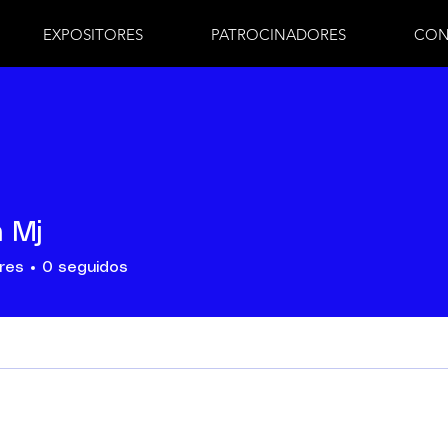
EXPOSITORES
PATROCINADORES
CON
 Mj
res
0
seguidos