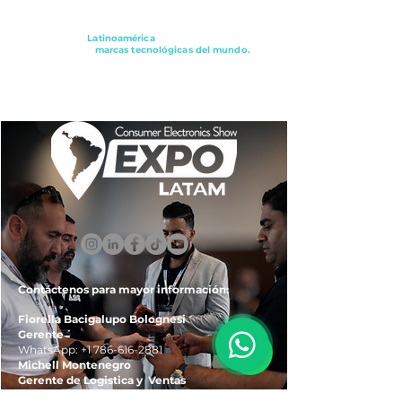
Conectando a
Latinoamérica
con los principales
distribuidores y
marcas tecnológicas del mundo.
ExpoLatam Panamá2027,
Reconéctate, Inspírate,
Descubre
lo que viene.
Contáctenos para mayor información:
Fiorella Bacigalupo Bolognesi
Gerente
WhatsApp:
+1 786-616-2881
Michell Montenegro
Gerente de Logistica y Ventas
WhatsApp:
+51 922-093-536