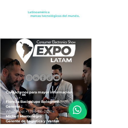
Conectando a
Latinoamérica
con los principales
distribuidores y
marcas tecnológicas del mundo.
ExpoLatam Panamá2027,
Reconéctate, Inspírate,
Descubre
lo que viene.
Contáctenos para mayor información:
Fiorella Bacigalupo Bolognesi
Gerente
WhatsApp:
+1 786-616-2881
Michell Montenegro
Gerente de Logistica y Ventas
WhatsApp:
+51 922-093-536