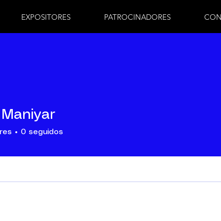
EXPOSITORES
PATROCINADORES
CON
 Maniyar
res
0
seguidos