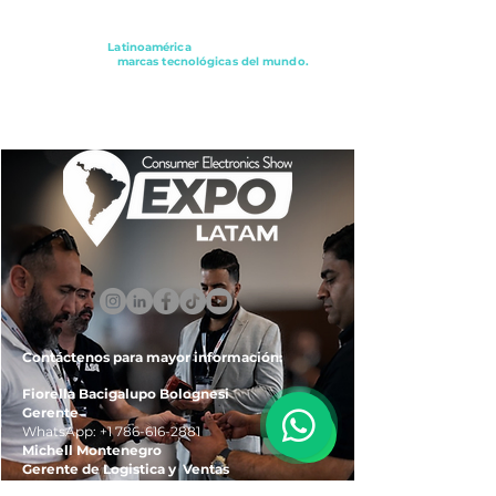
Conectando a
Latinoamérica
con los principales
distribuidores y
marcas tecnológicas del mundo.
ExpoLatam Panamá2027,
Reconéctate, Inspírate,
Descubre
lo que viene.
Contáctenos para mayor información:
Fiorella Bacigalupo Bolognesi
Gerente
WhatsApp:
+1 786-616-2881
Michell Montenegro
Gerente de Logistica y Ventas
WhatsApp:
+51 922-093-536