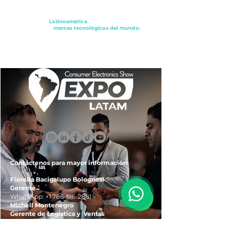
Conectando a
Latinoamérica
con los principales
distribuidores y
marcas tecnológicas del mundo.
ExpoLatam Panamá2027,
Reconéctate, Inspírate,
Descubre
lo que viene.
Contáctenos para mayor información:
Fiorella Bacigalupo Bolognesi
Gerente
WhatsApp:
+1 786-616-2881
Michell Montenegro
Gerente de Logistica y Ventas
WhatsApp:
+51 922-093-536