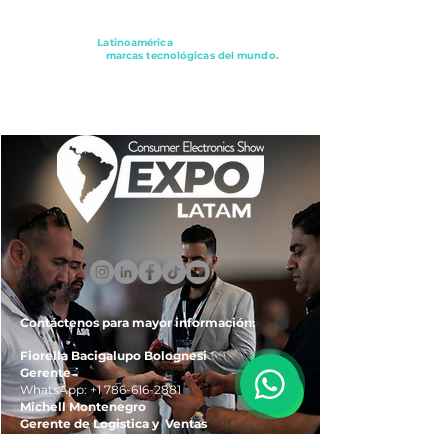
Conectando a
Latinoamérica
con los principales
distribuidores y
marcas tecnológicas del mundo.
ExpoLatam Panamá2027,
Reconéctate, Inspírate,
Descubre
lo que viene.
Contáctenos para mayor información:
Fiorella Bacigalupo Bolognesi
Gerente
WhatsApp:
+1 786-616-2881
Michell Montenegro
Gerente de Logistica y Ventas
WhatsApp:
+51 922-093-536