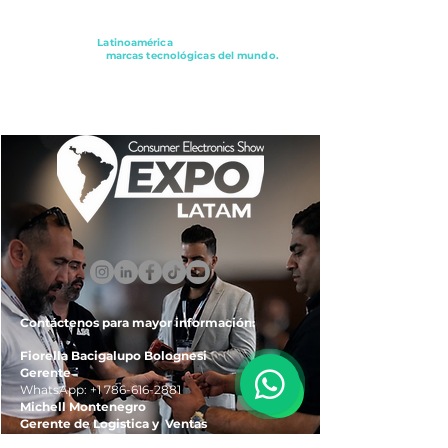
Conectando a
Latinoamérica
con los principales
distribuidores y
marcas tecnológicas del mundo.
ExpoLatam Panamá2027,
Reconéctate, Inspírate,
Descubre
lo que viene.
Contáctenos para mayor información:
Fiorella Bacigalupo Bolognesi
Gerente
WhatsApp:
+1 786-616-2881
Michell Montenegro
Gerente de Logistica y Ventas
WhatsApp:
+51 922-093-536