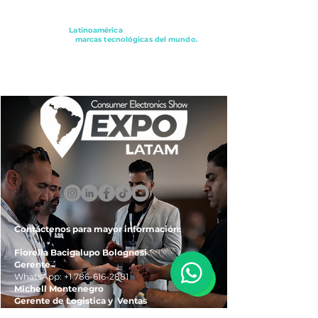
Conectando a
Latinoamérica
con los principales
distribuidores y
marcas tecnológicas del mundo.
ExpoLatam Panamá2027,
Reconéctate, Inspírate,
Descubre
lo que viene.
Contáctenos para mayor información:
Fiorella Bacigalupo Bolognesi
Gerente
WhatsApp:
+1 786-616-2881
Michell Montenegro
Gerente de Logistica y Ventas
WhatsApp:
+51 922-093-536