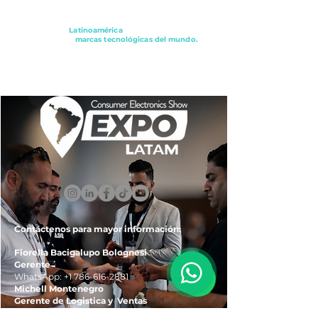
Conectando a
Latinoamérica
con los principales
distribuidores y
marcas tecnológicas del mundo.
ExpoLatam Panamá2027,
Reconéctate, Inspírate,
Descubre
lo que viene.
Contáctenos para mayor información:
Fiorella Bacigalupo Bolognesi
Gerente
WhatsApp:
+1 786-616-2881
Michell Montenegro
Gerente de Logistica y Ventas
WhatsApp:
+51 922-093-536