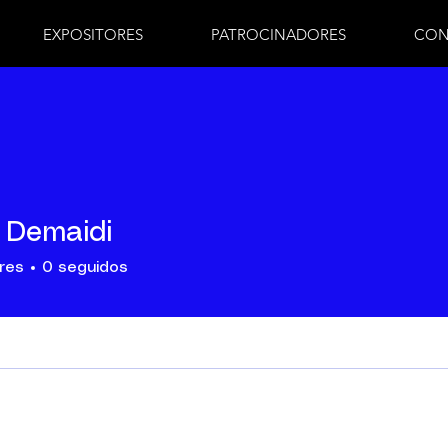
EXPOSITORES
PATROCINADORES
CON
 Demaidi
res
0
seguidos