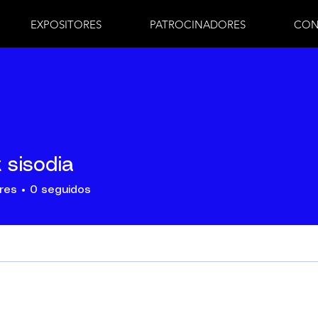
EXPOSITORES
PATROCINADORES
CON
 sisodia
res
0
seguidos