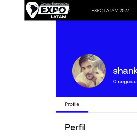
INICIO
EXPOLATAM 2027
shank
0
seguido
Profile
Perfil