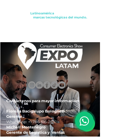
Conectando a
Latinoamérica
con los principales
distribuidores y
marcas tecnológicas del mundo.
ExpoLatam Panamá2027,
Reconéctate, Inspírate,
Descubre
lo que viene.
Contáctenos para mayor información:
Fiorella Bacigalupo Bolognesi
Gerente
WhatsApp:
+1 786-616-2881
Michell Montenegro
Gerente de Logistica y Ventas
WhatsApp:
+51 922-093-536