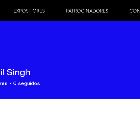
EXPOSITORES
PATROCINADORES
CON
il Singh
res
0
seguidos