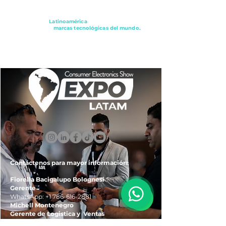
Conectando a
Latinoamérica
con los principales
distribuidores y
marcas tecnológicas del mundo.
ExpoLatam Panamá2027,
Reconéctate, Inspírate,
Descubre
lo que viene.
Contáctenos para mayor información:
Fiorella Bacigalupo Bolognesi
Gerente
WhatsApp:
+1 786-616-2881
Michell Montenegro
Gerente de Logistica y Ventas
WhatsApp:
+51 922-093-536