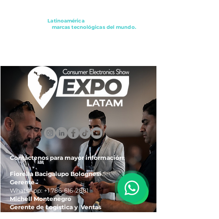
Conectando a
Latinoamérica
con los principales
distribuidores y
marcas tecnológicas del mundo.
ExpoLatam Panamá2027,
Reconéctate, Inspírate,
Descubre
lo que viene.
Contáctenos para mayor información:
Fiorella Bacigalupo Bolognesi
Gerente
WhatsApp:
+1 786-616-2881
Michell Montenegro
Gerente de Logistica y Ventas
WhatsApp:
+51 922-093-536