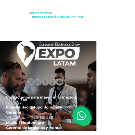
Conectando a
Latinoamérica
con los principales
distribuidores y
marcas tecnológicas del mundo.
ExpoLatam Panamá2027,
Reconéctate, Inspírate,
Descubre
lo que viene.
Contáctenos para mayor información:
Fiorella Bacigalupo Bolognesi
Gerente
WhatsApp:
+1 786-616-2881
Michell Montenegro
Gerente de Logistica y Ventas
WhatsApp:
+51 922-093-536