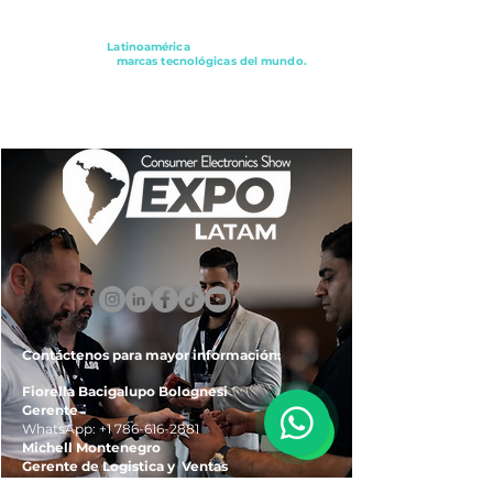
Conectando a
Latinoamérica
con los principales
distribuidores y
marcas tecnológicas del mundo.
ExpoLatam Panamá2027,
Reconéctate, Inspírate,
Descubre
lo que viene.
Contáctenos para mayor información:
Fiorella Bacigalupo Bolognesi
Gerente
WhatsApp:
+1 786-616-2881
Michell Montenegro
Gerente de Logistica y Ventas
WhatsApp:
+51 922-093-536