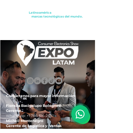
Conectando a
Latinoamérica
con los principales
distribuidores y
marcas tecnológicas del mundo.
ExpoLatam Panamá2027,
Reconéctate, Inspírate,
Descubre
lo que viene.
Contáctenos para mayor información:
Fiorella Bacigalupo Bolognesi
Gerente
WhatsApp:
+1 786-616-2881
Michell Montenegro
Gerente de Logistica y Ventas
WhatsApp:
+51 922-093-536